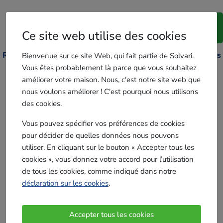
Comparerchassis-
Êtes-vous un
devis
.be
Ce site web utilise des cookies
professionnel ?
Recevez jusqu'à 5 devis châssis gratuits de professionnels
Bienvenue sur ce site Web, qui fait partie de Solvari.
Vous êtes probablement là parce que vous souhaitez
de votre région !
améliorer votre maison. Nous, c'est notre site web que
nous voulons améliorer ! C'est pourquoi nous utilisons
des cookies.
Vous pouvez spécifier vos préférences de cookies
Recevez des devis gratuits
pour décider de quelles données nous pouvons
Votre Code Postal
utiliser. En cliquant sur le bouton « Accepter tous les
cookies », vous donnez votre accord pour l’utilisation
de tous les cookies, comme indiqué dans notre
déclaration sur les cookies
.
Accepter tous les cookies