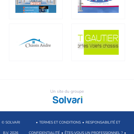
Un site du groupe
© SOLVARI
•
TERMES ET CONDITIONS
•
RESPONSABILITÉ ET
B.V. 2026
CONFIDENTIALITÉ
•
ÊTES-VOUS UN PROFESSIONNEL ?
•